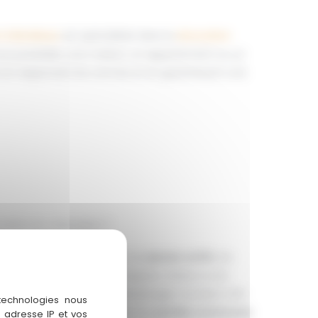
n à Bordeaux
est spécialisée dans la
rénovation
ous possédiez une maison, un appartement ou un
en respectant les normes et en garantissant une
mation en colocation ?
n de logement idéale pour les
jeunes actifs
, les
s souhaitant partager un espace. Grâce à une
Bordeaux
, vous pouvez réaménager vos biens afin
 technologies nous
es disponibles et améliorer les
parties communes
 adresse IP et vos