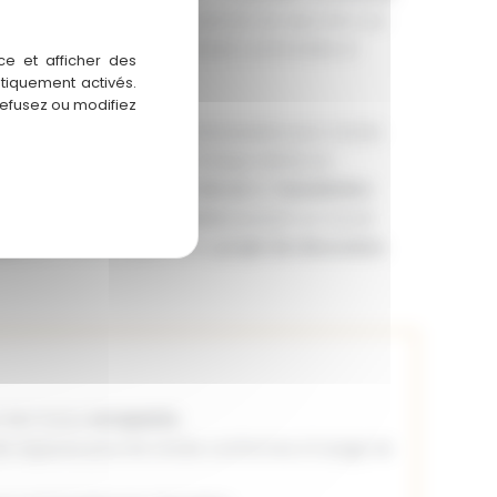
de bain. Ce type de projet permet de répondre aux
es
et d’offrir un environnement confortable et
ce et afficher des
atiquement activés.
refusez ou modifiez
es
travaux de rénovation
nécessaires pour rendre
if, en prenant en compte chaque détail, du
sant par les
revêtements de sol
et l’
installation
essionnels du
second œuvre
assurent un travail
ais
pour mener à bien votre
projet de rénovation
.
 des futurs
occupants
.
des espaces pour les rendre conformes à l’usage de