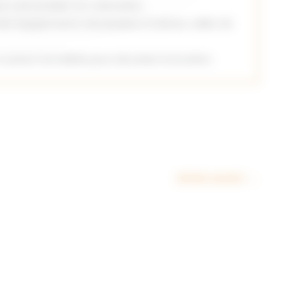
r une location en colocation.
 des équipements nécessaires (cuisines, salles de
t autres formalités pour sécuriser la location.
Article suivant
→