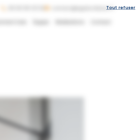
Tout refuser
06 60 65 03 52
contact@egubordeaux.fr
ement bois
Équipe
Réalisations
Contact