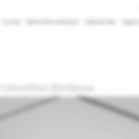
Accueil
Rénovation intérieure
Salle de bain
Agenc
 colocation Bordeaux