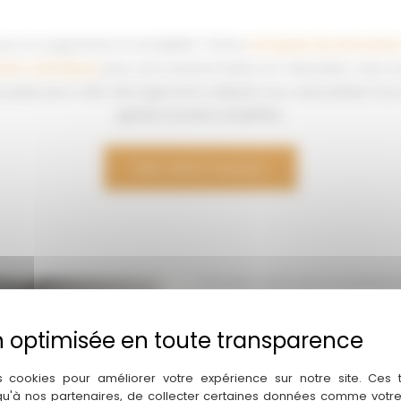
our en augmenter la rentabilité ? Notre
entreprise de rénovatio
ment à Bordeaux
pour une transformation en colocation. Que v
ojet pour créer des logements adaptés aux colocataires tout 
gestion locative simplifiée.
Mon devis travaux
Pourquoi opter pour la transfor
La
colocation
offre une solutio
étudiants
ou encore les famille
rénovation d’appartement à 
s cookies pour améliorer votre expérience sur notre site. Ces
de maximiser le nombre de pièc
 qu'à nos partenaires, de collecter certaines données comme votre