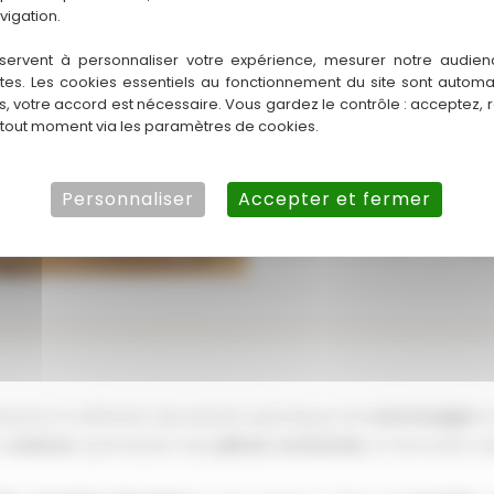
vigation.
comme la cuisine et les salles 
attentes des
futurs colocatair
servent à personnaliser votre expérience, mesurer notre audien
fonctionnel.
ntes. Les cookies essentiels au fonctionnement du site sont autom
es, votre accord est nécessaire. Vous gardez le contrôle : acceptez, 
 tout moment via les paramètres de cookies.
SASU EGU
réalise l’intégralité d
votre bien
habitable
et attract
carrelage
aux
cloisons
, en pas
Personnaliser
Accepter et fermer
électrique
. Nos
artisans
et prof
de qualité et le respect des
dél
istante et définition des besoins spécifiques de
votre budget
et
s
cloisons
, optimisation des
pièces communes
, et rénovation 