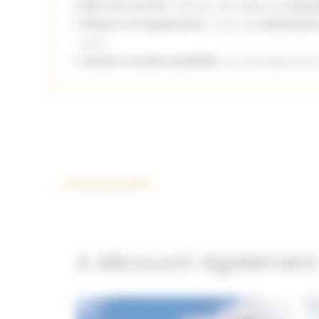
Mise aux normes
: Respect des règles de
sécur
Finitions et équipements
: Pose de
revêtements
bain).
Gestion locative simplifiée
: Accompagnement 
←
Article précédent
A découvrir également