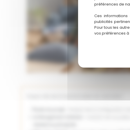
préférences de na
Ces informations 
publicités pertine
Pour tous les autr
vos préférences à
Étapes clés de la transformation en colocation
Étude du projet
: Analyse de la configuration ex
Aménagement intérieur
: Création de nouvelle
résidence principale
.