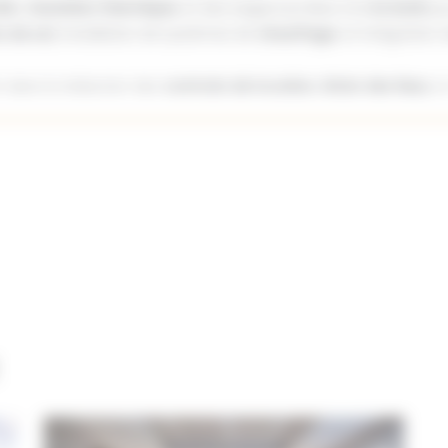
ité
, d’
isolation thermique
, et des exigences liées à la
loi ALUR
pou
 de sol
, installation de systèmes de
chauffage
, et intégration
dans la rédaction des
contrats de location
,
états des lieux
, e