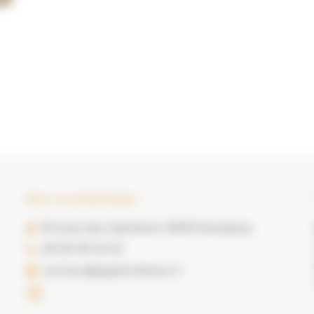
Nos coordonnées
18 Quai des Salinières 33000 Bordeaux
06 60 65 03 52
contact@egubordeaux.fr